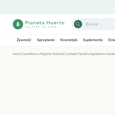
Ir
directamente
al contenido
Żywność
Sprzątanie
Kosmetyki
Suplementy
Dzi
Inicio
›
Cosmética e Higiene Natural
›
Cuidado Facial
›
Limpiadores facia
Ir
directamente
Abrir
a la
elemento
información
multimedia
del producto
1
en
una
ventana
modal