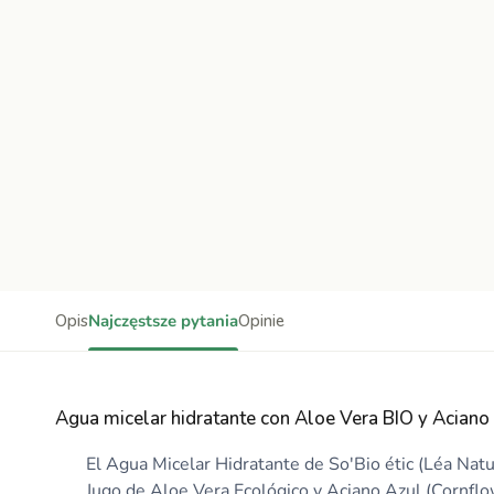
Opis
Najczęstsze pytania
Opinie
Agua micelar hidratante con Aloe Vera BIO y Aciano 
El Agua Micelar Hidratante de So'Bio étic (Léa Nat
Jugo de Aloe Vera Ecológico y Aciano Azul (Cornflowe