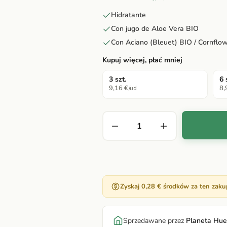
Hidratante
Con jugo de Aloe Vera BIO
Con Aciano (Bleuet) BIO / Cornflo
Kupuj więcej, płać mniej
3 szt.
6 
9,16 €
8,
/ud
Zyskaj 0,28 € środków za ten zaku
Sprzedawane przez
Planeta Hue