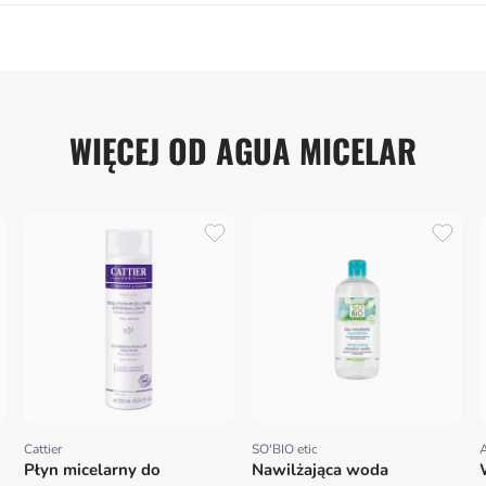
WIĘCEJ OD AGUA MICELAR
Cattier
SO'BIO etic
Proveedor:
Proveedor:
Płyn micelarny do
Nawilżająca woda