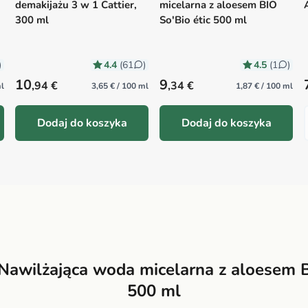
demakijażu 3 w 1 Cattier,
micelarna z aloesem BIO
300 ml
So'Bio étic 500 ml
4.4
4.5
)
(61
)
(1
)
Precio habitual
Precio habitual
10
9
,94 €
,34 €
ml
3,65 € / 100 ml
1,87 € / 100 ml
Dodaj do koszyka
Dodaj do koszyka
Nawilżająca woda micelarna z aloesem B
500 ml