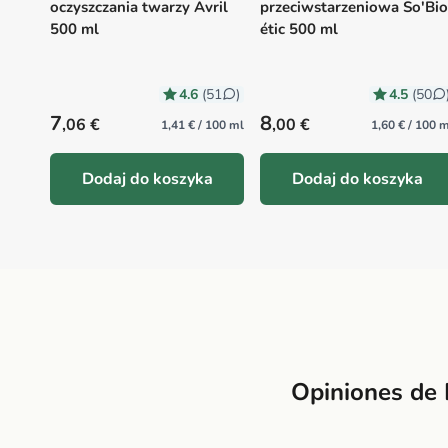
oczyszczania twarzy Avril
przeciwstarzeniowa So'Bio
500 ml
étic 500 ml
4.6
4.5
(51
)
(50
Precio habitual
Precio habitual
7
8
,06 €
,00 €
1,41 € / 100 ml
1,60 € / 100 
Dodaj do koszyka
Dodaj do koszyka
Opiniones de 