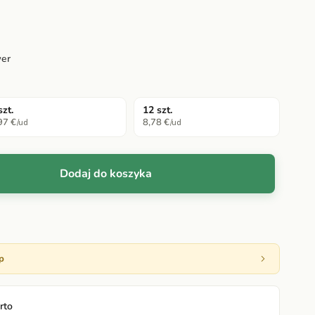
wer
szt.
12 szt.
97 €
8,78 €
/ud
/ud
Dodaj do koszyka
p
rto