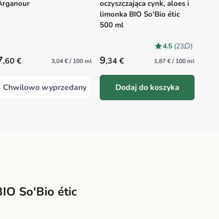
Arganour
oczyszczająca cynk, aloes i
limonka BIO So'Bio étic
500 ml
4.5
(23
)
Precio habitual
Precio habitual
Prec
7
9
11
,60 €
,34 €
,
3,04 € / 100 ml
1,87 € / 100 ml
Chwilowo wyprzedany
Dodaj do koszyka
IO So'Bio étic