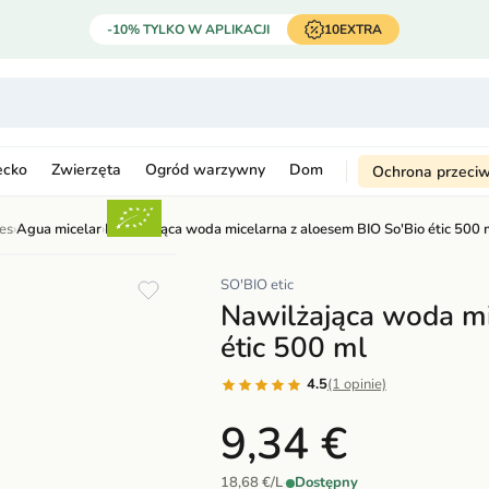
-10% TYLKO W APLIKACJI
10EXTRA
ecko
Zwierzęta
Ogród warzywny
Dom
Ochrona przeci
les
›
Agua micelar
›
Nawilżająca woda micelarna z aloesem BIO So'Bio étic 500 
SO'BIO etic
Nawilżająca woda mi
étic 500 ml
4.5
(1 opinie)
9,34 €
18,68 €/L
·
Dostępny