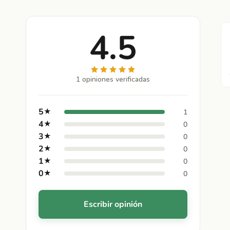
4.5
1 opiniones verificadas
5
★
1
4
★
0
3
★
0
2
★
0
1
★
0
0
★
0
Escribir opinión