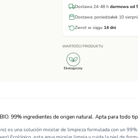
Dostawa 24-48 h
darmowa od 5
Dostawa: poniedziałek 10 sierpni
Zwrot w ciągu
14 dni
WARTOŚCI PRODUKTU
Ekologiczny
BIO. 99% ingredientes de origen natural. Apta para todo tip
ure) es una solución micelar de limpieza formulada con un 99% 
r) Ecológico, esta agua micelar limpia y cuida la piel de forma