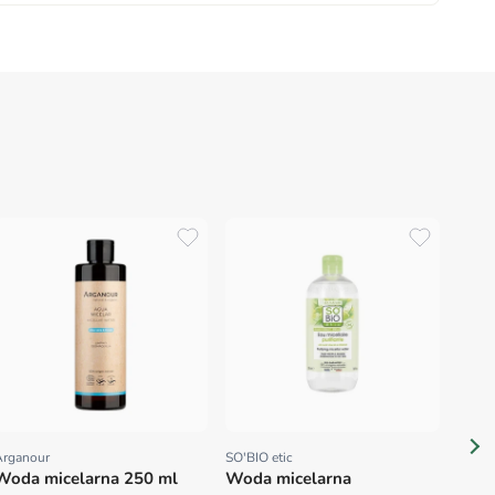
Laver
Prov
Woda
Sens
kwa
400 
Arganour
SO'BIO etic
Proveedor:
Proveedor:
Woda micelarna 250 ml
Woda micelarna