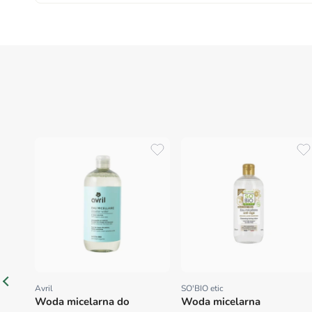
Avril
SO'BIO etic
Proveedor:
Proveedor:
Woda micelarna do
Woda micelarna