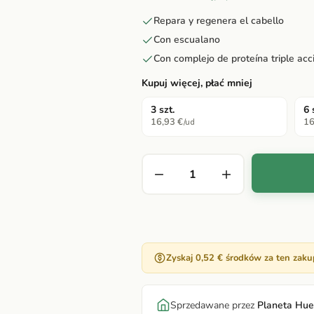
Repara y regenera el cabello
Con escualano
Con complejo de proteína triple acc
Kupuj więcej, płać mniej
3 szt.
6 
16,93 €
16
/ud
Zyskaj 0,52 € środków za ten zaku
Sprzedawane przez
Planeta Hue