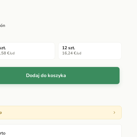
ión
szt.
12 szt.
,58 €
16,24 €
/ud
/ud
Dodaj do koszyka
p
rto