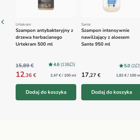
Urtekram
Sante
Proveedor:
Proveedor:
Szampon antybakteryjny z
Szampon intensywnie
drzewa herbacianego
nawilżający z aloesem
Urtekram 500 ml
Sante 950 ml
4.6
(138
)
15,89 €
5.0
(2
12
Precio habitual
17
,36 €
,27 €
2,47 € / 100 ml
1,82 € / 100 
Dodaj do koszyka
Dodaj do koszyka