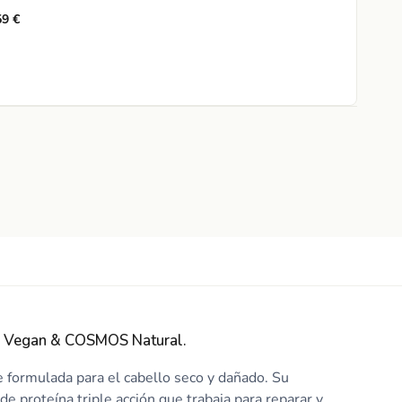
9 €
l. Vegan & COSMOS Natural.
 formulada para el cabello seco y dañado. Su
e proteína triple acción que trabaja para reparar y