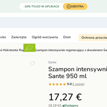
-10% TYLKO W APLIKACJI
10EXTRA
ecko
Zwierzęta
Ogród warzywny
Dom
Ochrona przeci
ú Hidratante Reparador
›
Szampon intensywnie regenerujący z skwalenem Sa
Sante
Szampon intensywni
Sante 950 ml
5.0
(1 opinie)
17,27 €
18,18 €/L
·
Dostępny