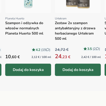
Planeta Huerto
Urtekram
Proveedor:
Proveedor:
Szampon i odżywka do
Zestaw 2x szampon
włosów normalnych
antybakteryjny z drzewa
Planeta Huerto 500 ml
herbacianego Urtekram
500 ml
3.5
(2
)
24,72 €
4.2
)
(19
)
24
Precio habitual
10
,60 €
,23 €
ml
2,12 € / 100 ml
2,42 € / 100 ml
Dodaj do koszyka
Dodaj do koszyka