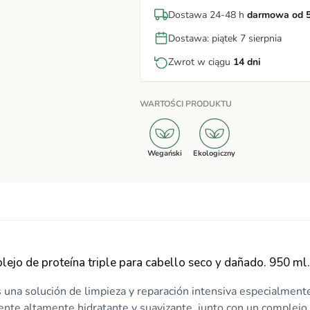
Dostawa 24-48 h
darmowa od 5
Dostawa: piątek 7 sierpnia
Zwrot w ciągu
14 dni
WARTOŚCI PRODUKTU
Wegański
Ekologiczny
ejo de proteína triple para cabello seco y dañado. 950 m
na solución de limpieza y reparación intensiva especialmente
nte altamente hidratante y suavizante, junto con un complejo d