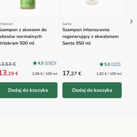
Urtekram
Sante
Proveedor:
Proveedor:
Szampon z aloesem do
Szampon intensywnie
włosów normalnych
regenerujący z skwalenem
Urtekram 500 ml
Sante 950 ml
4.5
(19
)
13,53 €
5.0
(1
)
13
Precio habitual
Prec
17
9
,29 €
,27 €
,0
2,66 € / 100 ml
1,82 € / 100 ml
Dodaj do koszyka
Dodaj do koszyka