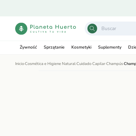
Ir
directamente
al contenido
Żywność
Sprzątanie
Kosmetyki
Suplementy
Dzi
Inicio
›
Cosmética e Higiene Natural
›
Cuidado Capilar
›
Champús
›
Champ
Ir
directamente
Abrir
a la
elemento
información
multimedia
del producto
1
en
una
ventana
modal