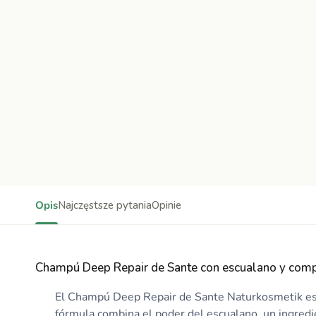
Opis
Najczęstsze pytania
Opinie
Champú Deep Repair de Sante con escualano y compl
El Champú Deep Repair de Sante Naturkosmetik es u
fórmula combina el poder del escualano, un ingredie