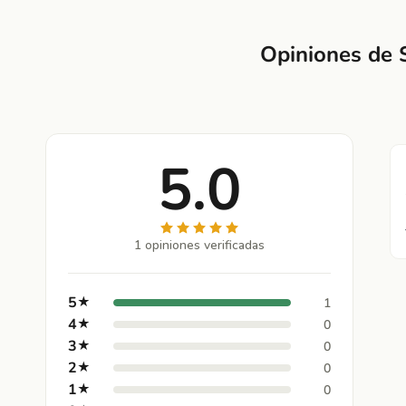
Opiniones de 
5.0
1 opiniones verificadas
5
★
1
4
★
0
3
★
0
2
★
0
1
★
0