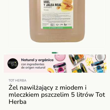
Abrir
elemento
multimedia
1
en
una
TOT HERBA
ventana
Żel nawilżający z miodem i
modal
mleczkiem pszczelim 5 litrów Tot
Herba