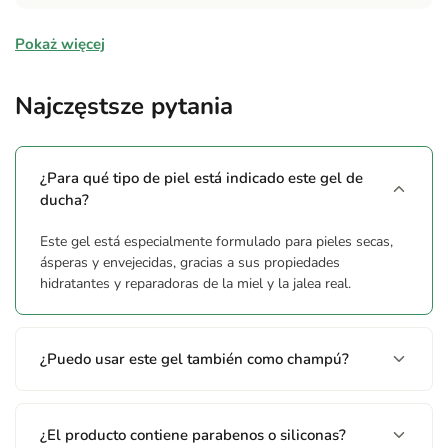
Składniki
Pokaż więcej
AQUA, SODIUM COCO SULFATE, COCAMIDOPROPYL
BETAINE, COCO GLUCOSIDE, HONEY, SODIUM CHLORIDE,
Najczęstsze pytania
AROMA, HYDROLYZED WHEAT PROTEIN, GLYCERIN,
SODIUM BENZOATE, CITRIC ACID, COCAMIDE DEA,
LINALOOL, CINNAMIC ACID, CARAMEL, BENZYL
¿Para qué tipo de piel está indicado este gel de
BENZOATE, BENZYL SALICYLATE, COUMARIN, ROYAL JELLY
ducha?
Ostrzeżenia
Este gel está especialmente formulado para pieles secas,
ásperas y envejecidas, gracias a sus propiedades
No ingerir. Evitar contacto con ojos y mucosas. Proteger de la
hidratantes y reparadoras de la miel y la jalea real.
luz solar. Por su procedencia natural se pueden producir
variaciones en el color y la presencia de sedimentos. pH
fisiológico. 0% Parabenes, Siliconas, PEGS, Aceites Minerales.
¿Puedo usar este gel también como champú?
¿El producto contiene parabenos o siliconas?