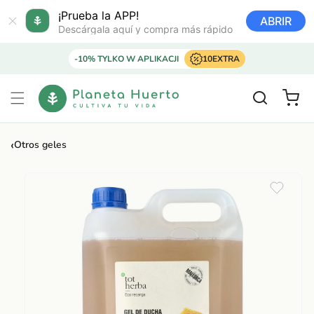
Ir
directamente
¡Prueba la APP!
ABRIR
al contenido
Descárgala aquí y compra más rápido
-10% TYLKO W APLIKACJI
10EXTRA
Carrito
‹
Otros geles
Ir
directamente
a la
información
del producto