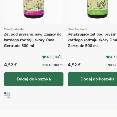
Oma Gertrude
Oma Gertrude
Proveedor:
Proveedor:
Żel pod prysznic nawilżający do
Relaksujący żel pod pryszn
każdego rodzaju skóry Oma
każdego rodzaju skóry Om
Gertrude 500 ml
Gertrude 500 ml
4.6
4.7
(94
)
Precio habitual
Precio habitual
4
4
,52 €
,52 €
0,90 € / 100 ml
0,90 € 
Dodaj do koszyka
Dodaj do koszyka