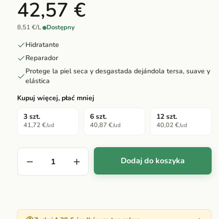
42,57 €
8,51 €/L
·
Dostępny
Hidratante
Reparador
Protege la piel seca y desgastada dejándola tersa, suave y
elástica
Kupuj więcej, płać mniej
3 szt.
6 szt.
12 szt.
41,72 €
40,87 €
40,02 €
/ud
/ud
/ud
Dodaj do koszyka